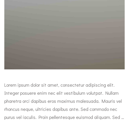
Lorem ipsum dolor sit amet, consectetur adipiscing elit.
Integer posuere enim nec elit vestibulum volutpat. Nullam
pharetra orci dapibus eros maximus malesuada. Mauris vel
rhoncus neque, ultricies dapibus ante. Sed commodo nec
purus vel iaculis. Proin pellentesque euismod aliquam. Sed …